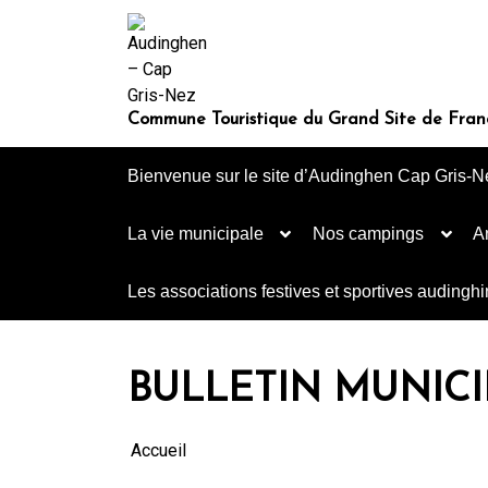
Aller
au
contenu
Commune Touristique du Grand Site de Fran
Bienvenue sur le site d’Audinghen Cap Gris-N
La vie municipale
Nos campings
A
Les associations festives et sportives audingh
BULLETIN MUNICIP
Accueil