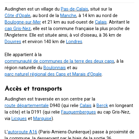
Audinghen est un village du
Pas-de-Calais
, situé sur la
Côte d’Opale
, au bord de la
Manche
, à
14 km
au nord de
Boulogne-sur-Mer
et
21 km
au sud-ouest de
Calais
. Abritant le
cap Gris-Nez
, elle est la commune française la plus proche de
l’Angleterre. Elle est située ainsi, à vol d’oiseau, à
36 km
de
Douvres
et environ
140 km
de
Londres
.
Elle appartient à la
communauté de communes de la terre des deux caps
, à la
région naturelle du
Boulonnais
et au
parc naturel régional des Caps et Marais d’Opale
.
Accès et transports
Audinghen est traversée en son centre par la
route départementale
D940 (qui relie
Calais
à
Berck
en longeant
la côte) et la D191 (qui relie
Fauquembergues
au cap Gris-Nez,
via
Licques
et
Marquise
).
L’
autoroute A16
(Paris-Amiens-Dunkerque) passe à proximité de
la commune, la desservant par le biais de la sortie 36.