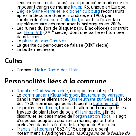
liens externes ci-dessous), avec pour pièce maîtresse un
imposant canon de marine
Krupp
K5, unique en Europe.
L’
église Saint-Pierre et le clocher du bourg
reconstruits
après la Seconde Guerre mondiale, en 1960, par
l’architecte
Alexandre Colladant
, inscrite à l’inventaire
.
supplémentaire des monuments historiques en 2006
Les ruines du fort de Blaquetz (ou Black-Nose) construit
e
par
Henri VIII
(
XVI
siècle), dont une partie est tombée
dans la mer.
Le
phare du cap Gris-Nez
.
e
La guérite du perroquet de falaise (
XIX
siècle).
La butte médiévale.
Cultes
Paroisse
Notre-Dame-des-Flots
.
Personnalités liées à la commune
Raoul de Godewaersvelde
, compositeur interprète.
Le
commandant
Klaus Momber
,
lieutenant de vaisseau
dans la marine allemande (
Oberleutnant zur See
), à la tête
des 1800 hommes qui constituaient la
batterie Todt
.
Le professeur
Tuxen
, botaniste allemand qui a guidé les
travaux de plantation du bois d’
Haringzelle
, afin de
dissimuler les casemates de l’
organisation Todt
. Il s’agit
d’espèces adaptées aux vents marins, qui ont été
prélevées dans les forêts de la région de Boulogne.
Francis Tattegrain
(1852-1915), peintre, a peint
notamment à Audinghen
Les naufrageurs de la falaise du