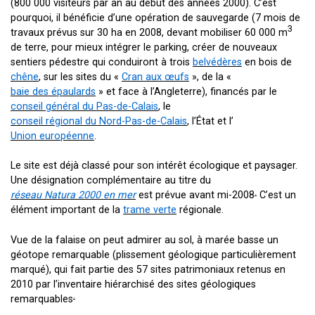
(
800 000 visiteurs
par an au début des années 2000). C’est
pourquoi, il bénéficie d’une opération de sauvegarde (7 mois de
3
travaux prévus sur
30 ha
en 2008, devant mobiliser
60 000 m
de terre, pour mieux intégrer le parking, créer de nouveaux
sentiers pédestre qui conduiront à trois
belvédères
en bois de
chêne
, sur les sites du «
Cran aux œufs
», de la «
baie des épaulards
» et face à l’Angleterre), financés par le
conseil général du Pas-de-Calais
, le
conseil régional du Nord-Pas-de-Calais
, l’État et l’
Union européenne
.
Le site est déjà classé pour son intérêt écologique et paysager.
Une désignation complémentaire au titre du
.
réseau Natura 2000 en mer
est prévue avant mi-2008
C’est un
élément important de la
trame verte
régionale.
Vue de la falaise on peut admirer au sol, à marée basse un
géotope remarquable (plissement géologique particulièrement
marqué), qui fait partie des 57 sites patrimoniaux retenus en
2010 par l’inventaire hiérarchisé des sites géologiques
.
remarquables