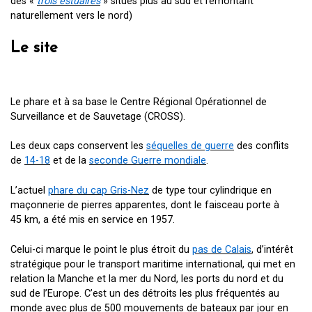
des «
trois estuaires
» situés plus au sud et remontant
naturellement vers le nord)
Le site
Le phare et à sa base le Centre Régional Opérationnel de
Surveillance et de Sauvetage (CROSS).
Les deux caps conservent les
séquelles de guerre
des conflits
de
14-18
et de la
seconde Guerre mondiale
.
L’actuel
phare du cap Gris-Nez
de type tour cylindrique en
maçonnerie de pierres apparentes, dont le faisceau porte à
45 km
, a été mis en service en 1957.
Celui-ci marque le point le plus étroit du
pas de Calais
, d’intérêt
stratégique pour le transport maritime international, qui met en
relation la Manche et la mer du Nord, les ports du nord et du
sud de l’Europe. C’est un des détroits les plus fréquentés au
monde avec plus de 500 mouvements de bateaux par jour en