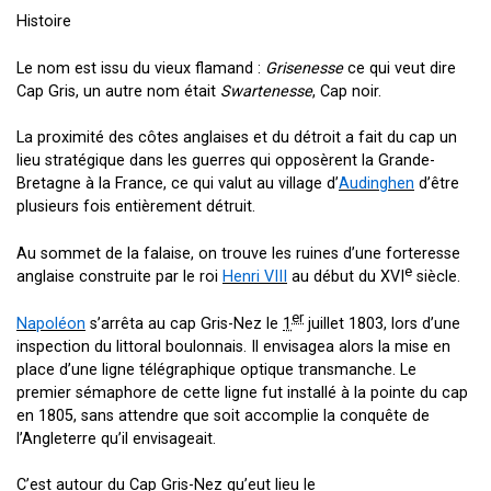
Histoire
Le nom est issu du vieux flamand :
Grisenesse
ce qui veut dire
Cap Gris, un autre nom était
Swartenesse
, Cap noir.
La proximité des côtes anglaises et du détroit a fait du cap un
lieu stratégique dans les guerres qui opposèrent la Grande-
Bretagne à la France, ce qui valut au village d’
Audinghen
d’être
plusieurs fois entièrement détruit.
Au sommet de la falaise, on trouve les ruines d’une forteresse
e
anglaise construite par le roi
Henri VIII
au début du
XVI
siècle.
er
Napoléon
s’arrêta au cap Gris-Nez le
1
juillet 1803, lors d’une
inspection du littoral boulonnais. Il envisagea alors la mise en
place d’une ligne télégraphique optique transmanche. Le
premier sémaphore de cette ligne fut installé à la pointe du cap
en 1805, sans attendre que soit accomplie la conquête de
l’Angleterre qu’il envisageait.
C’est autour du Cap Gris-Nez qu’eut lieu le