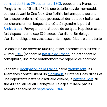
combat du 27 au 29 septembre 1803
, opposant la France et
l’Angleterre. Le 18 juillet 1805, une bataille navale mémorable
eut lieu devant le Gris-Nez. Une flottille britannique avec une
forte supériorité numérique poursuivait des bateaux hollandais
qui cherchaient en longeant la côte à rejoindre le port d’
Ambleteuse
. Prévoyant une attaque de ce type, Napoléon avait
fait disposer sur le cap 300 pièces d’artillerie. Un déluge
d’artillerie obligea les vaisseaux britanniques à battre en retraite.
Le capitaine de corvette Ducuing et ses hommes moururent le
25 mai
1940
(pendant la
Bataille de France
) en défendant le
sémaphore, une stèle commémorative rappelle ce sacrifice.
Pendant l’
Occupation de la France
par la
Wehrmacht
, les
Allemands construisirent un
blockhaus
à l’intérieur des ruines et
une importante batterie d’artillerie côtière, la
batterie Todt
au
sud du cap, au lieudit Haringzelle. Le cap fut libéré par les
soldats canadiens en
septembre 1944
.