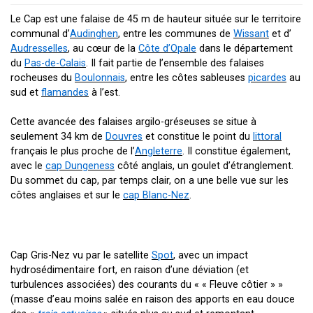
Le Cap est une falaise de
45 m
de hauteur située sur le territoire
communal d’
Audinghen
, entre les communes de
Wissant
et d’
Audresselles
, au cœur de la
Côte d’Opale
dans le département
du
Pas-de-Calais
. Il fait partie de l’ensemble des falaises
rocheuses du
Boulonnais
, entre les côtes sableuses
picardes
au
sud et
flamandes
à l’est.
Cette avancée des falaises argilo-gréseuses se situe à
seulement
34 km
de
Douvres
et constitue le point du
littoral
français le plus proche de l’
Angleterre
. Il constitue également,
avec le
cap Dungeness
côté anglais, un goulet d’étranglement.
Du sommet du cap, par temps clair, on a une belle vue sur les
côtes anglaises et sur le
cap Blanc-Nez
.
Cap Gris-Nez vu par le satellite
Spot
, avec un impact
hydrosédimentaire fort, en raison d’une déviation (et
turbulences associées) des courants du « « Fleuve côtier » »
(masse d’eau moins salée en raison des apports en eau douce