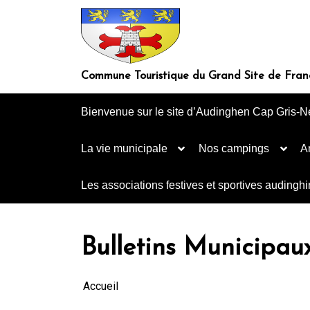
Aller
au
contenu
Commune Touristique du Grand Site de Fran
Bienvenue sur le site d’Audinghen Cap Gris-N
La vie municipale
Nos campings
A
Les associations festives et sportives audingh
Bulletins Municipau
Accueil