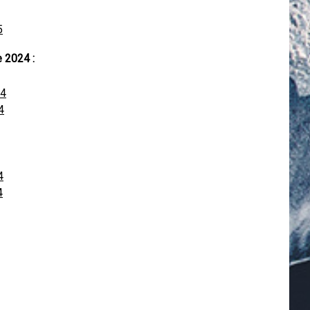
5
e 2024 :
24
4
4
4