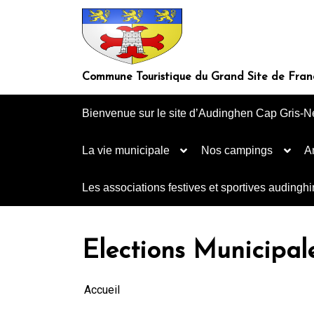
Aller
au
contenu
Commune Touristique du Grand Site de Fran
Bienvenue sur le site d’Audinghen Cap Gris-N
La vie municipale
Nos campings
A
Les associations festives et sportives audingh
Elections Municipa
Accueil